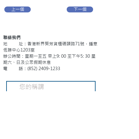
上一個
下一個
聯絡我們
地 址：香港新界葵芳貨櫃碼頭路71號，鍾意
恆勝中心1203室
辦公時間：星期一至五 早上9: 00 至下午5: 30 星
期六、日及公眾假期休息
電 話：(852)
2409-1233
提交