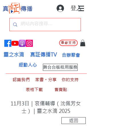
登入
奉獻支持
靈之水滴
真証傳播TV
合辦聚會
經動人心
舞台台板租用服務
認識我們
家書。分享
你的支持
表格下載
售賣點
11月3日｜哀傷輔導（沈佩芳女
士）｜靈之水滴 2025
返回