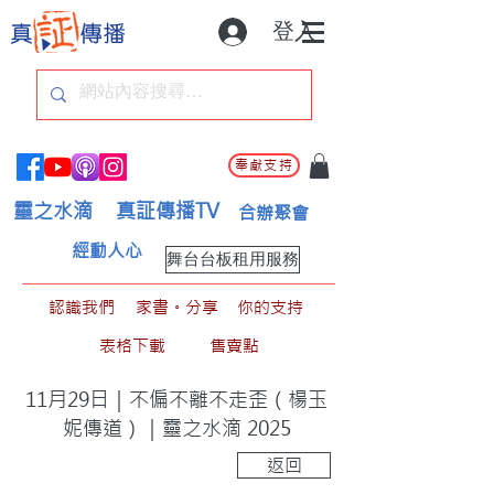
登入
奉獻支持
靈之水滴
真証傳播TV
合辦聚會
經動人心
舞台台板租用服務
認識我們
家書。分享
你的支持
表格下載
售賣點
11月29日｜不偏不離不走歪（楊玉
妮傳道）｜靈之水滴 2025
返回