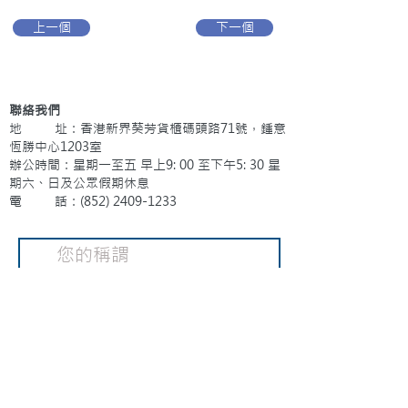
上一個
下一個
聯絡我們
地 址：香港新界葵芳貨櫃碼頭路71號，鍾意
恆勝中心1203室
辦公時間：星期一至五 早上9: 00 至下午5: 30 星
期六、日及公眾假期休息
電 話：(852)
2409-1233
提交