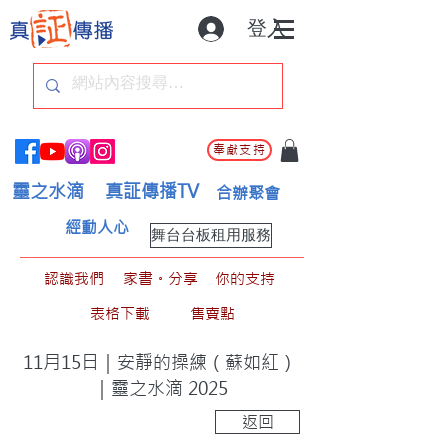
登入
奉獻支持
靈之水滴
真証傳播TV
合辦聚會
經動人心
舞台台板租用服務
認識我們
家書。分享
你的支持
表格下載
售賣點
11月15日｜安靜的操練（蘇如紅）
｜靈之水滴 2025
返回