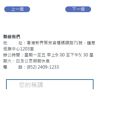
上一個
下一個
聯絡我們
地 址：香港新界葵芳貨櫃碼頭路71號，鍾意
恆勝中心1203室
辦公時間：星期一至五 早上9: 00 至下午5: 30 星
期六、日及公眾假期休息
電 話：(852)
2409-1233
提交