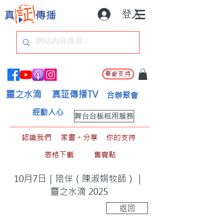
登入
奉獻支持
靈之水滴
真証傳播TV
合辦聚會
經動人心
舞台台板租用服務
認識我們
家書。分享
你的支持
表格下載
售賣點
10月7日｜陪伴（陳淑娟牧師）｜
靈之水滴 2025
返回