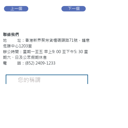
上一個
下一個
聯絡我們
地 址：香港新界葵芳貨櫃碼頭路71號，鍾意
恆勝中心1203室
辦公時間：星期一至五 早上9: 00 至下午5: 30 星
期六、日及公眾假期休息
電 話：(852)
2409-1233
提交