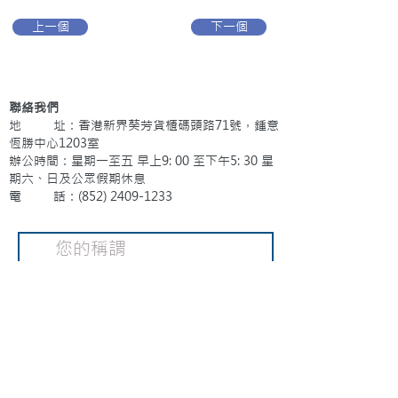
上一個
下一個
聯絡我們
地 址：香港新界葵芳貨櫃碼頭路71號，鍾意
恆勝中心1203室
辦公時間：星期一至五 早上9: 00 至下午5: 30 星
期六、日及公眾假期休息
電 話：(852)
2409-1233
提交