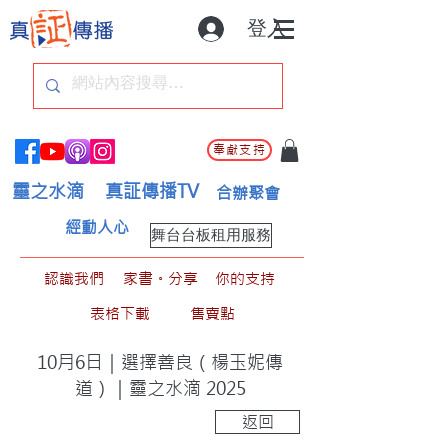
登入
奉獻支持
靈之水滴
真証傳播TV
合辦聚會
經動人心
舞台台板租用服務
認識我們
家書。分享
你的支持
表格下載
售賣點
10月6日｜選擇善良（楊玉妮傳
道）｜靈之水滴 2025
返回