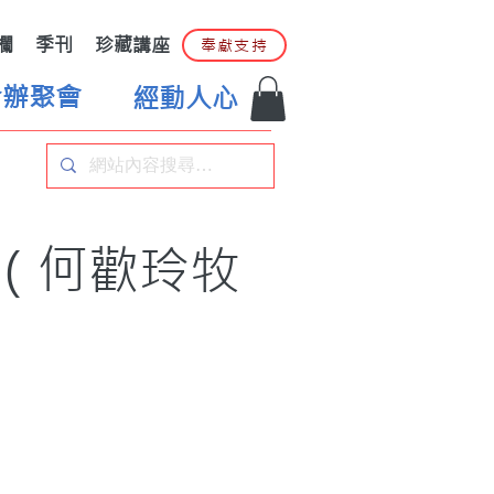
欄
季刊
珍藏講座
奉獻支持
合辦聚會
經動人心
俗（何歡玲牧