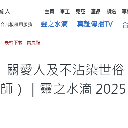
登入
主頁
事工
見証
產品
頻道
專
靈之水滴
真証傳播TV
舞台台板租用服務
表格下載
售賣點
日｜關愛人及不沾染世
師）｜靈之水滴 2025