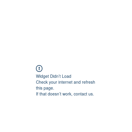
Widget Didn’t Load
Check your internet and refresh
this page.
If that doesn’t work, contact us.