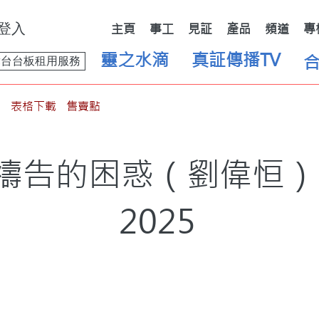
登入
主頁
事工
見証
產品
頻道
專
靈之水滴
真証傳播TV
舞台台板租用服務
表格下載
售賣點
｜禱告的困惑（劉偉恒
2025