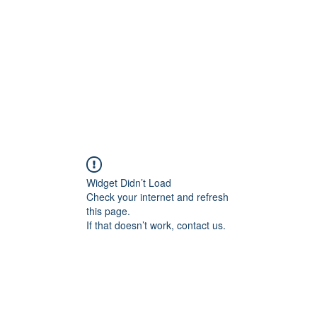
Widget Didn’t Load
Check your internet and refresh
this page.
If that doesn’t work, contact us.