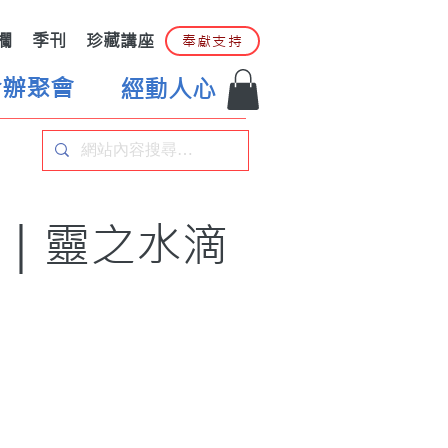
欄
季刊
珍藏講座
奉獻支持
合辦聚會
經動人心
）｜靈之水滴