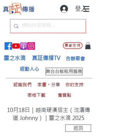
登入
奉獻支持
靈之水滴
真証傳播TV
合辦聚會
經動人心
舞台台板租用服務
認識我們
家書。分享
你的支持
表格下載
售賣點
10月18日｜越南硬漢信主（沈濤傳
道 Johnny）｜靈之水滴 2025
返回