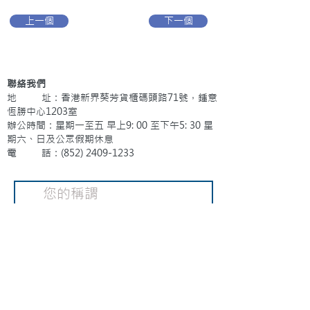
上一個
下一個
聯絡我們
地 址：香港新界葵芳貨櫃碼頭路71號，鍾意
恆勝中心1203室
辦公時間：星期一至五 早上9: 00 至下午5: 30 星
期六、日及公眾假期休息
電 話：(852)
2409-1233
提交