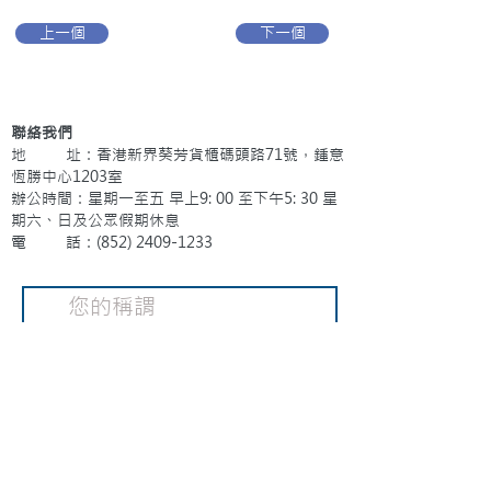
上一個
下一個
聯絡我們
地 址：香港新界葵芳貨櫃碼頭路71號，鍾意
恆勝中心1203室
辦公時間：星期一至五 早上9: 00 至下午5: 30 星
期六、日及公眾假期休息
電 話：(852)
2409-1233
提交