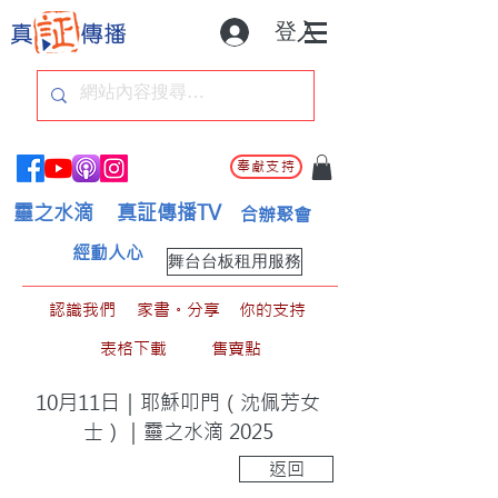
登入
奉獻支持
靈之水滴
真証傳播TV
合辦聚會
經動人心
舞台台板租用服務
認識我們
家書。分享
你的支持
表格下載
售賣點
10月11日｜耶穌叩門（沈佩芳女
士）｜靈之水滴 2025
返回