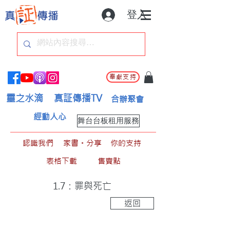
登入
奉獻支持
靈之水滴
真証傳播TV
合辦聚會
經動人心
舞台台板租用服務
認識我們
家書。分享
你的支持
表格下載
售賣點
1.7：罪與死亡
返回