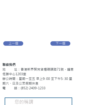
上一個
下一個
聯絡我們
地 址：香港新界葵芳貨櫃碼頭路71號，鍾意
恆勝中心1203室
辦公時間：星期一至五 早上9: 00 至下午5: 30 星
期六、日及公眾假期休息
電 話：(852)
2409-1233