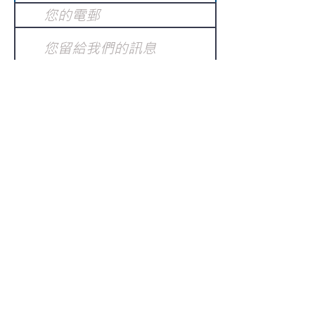
提交
訂閱電子報
：
請電郵至
或填寫訂閱電郵
info@gnci.org.hk
>
Copyright © 2021 GoodNews
Communication International Ltd 真証傳
播. All Rights Reserved