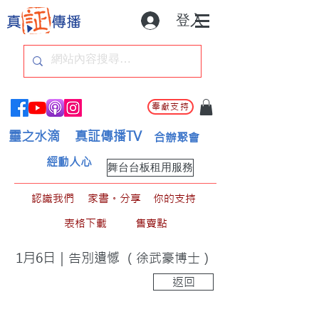
登入
奉獻支持
靈之水滴
真証傳播TV
合辦聚會
經動人心
舞台台板租用服務
認識我們
家書。分享
你的支持
表格下載
售賣點
1月6日｜告別遺憾 （徐武豪博士）
返回