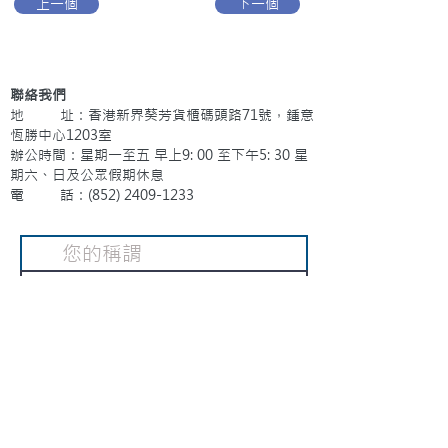
上一個
下一個
聯絡我們
地 址：香港新界葵芳貨櫃碼頭路71號，鍾意
恆勝中心1203室
辦公時間：星期一至五 早上9: 00 至下午5: 30 星
期六、日及公眾假期休息
電 話：(852)
2409-1233
提交