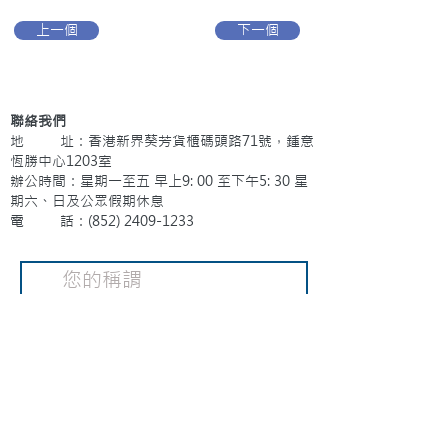
上一個
下一個
聯絡我們
地 址：香港新界葵芳貨櫃碼頭路71號，鍾意
恆勝中心1203室
辦公時間：星期一至五 早上9: 00 至下午5: 30 星
期六、日及公眾假期休息
電 話：(852)
2409-1233
提交