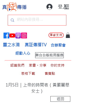
登入
奉獻支持
靈之水滴
真証傳播TV
合辦聚會
經動人心
舞台台板租用服務
認識我們
家書。分享
你的支持
表格下載
售賣點
1月5日｜上帝的時間表（黃嚴麗慈
女士）
返回