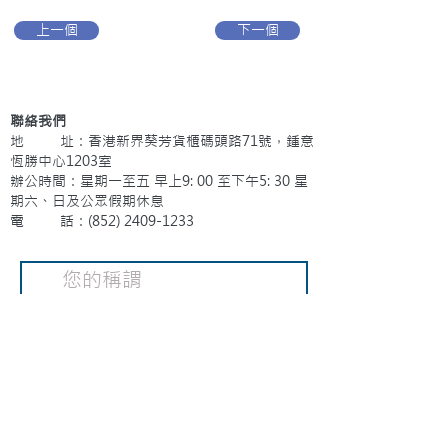
上一個
下一個
聯絡我們
地 址：香港新界葵芳貨櫃碼頭路71號，鍾意
恆勝中心1203室
辦公時間：星期一至五 早上9: 00 至下午5: 30 星
期六、日及公眾假期休息
電 話：(852)
2409-1233
提交