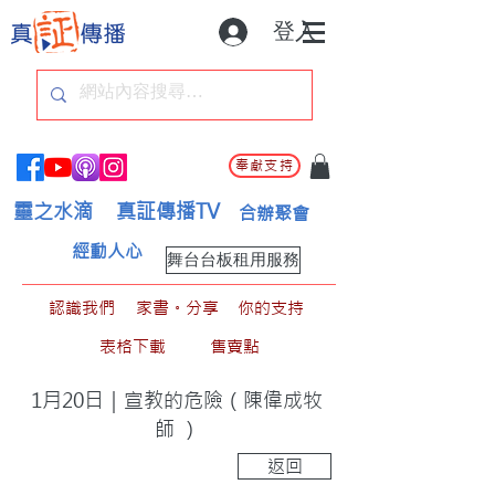
登入
奉獻支持
靈之水滴
真証傳播TV
合辦聚會
經動人心
舞台台板租用服務
認識我們
家書。分享
你的支持
表格下載
售賣點
1月20日｜宣教的危險（陳偉成牧
師 ）
返回