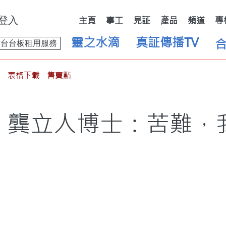
登入
主頁
事工
見証
產品
頻道
專
靈之水滴
真証傳播TV
舞台台板租用服務
表格下載
售賣點
）龔立人博士：苦難，