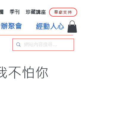
欄
季刊
珍藏講座
奉獻支持
合辦聚會
經動人心
我不怕你