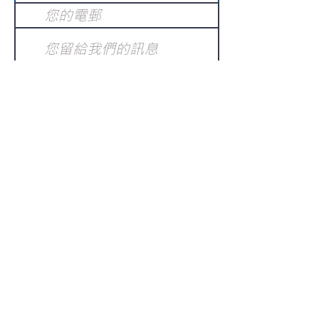
提交
訂閱電子報
：
請電郵至
或填寫訂閱電郵
info@gnci.org.hk
>
Copyright © 2021 GoodNews
Communication International Ltd 真証傳
播. All Rights Reserved