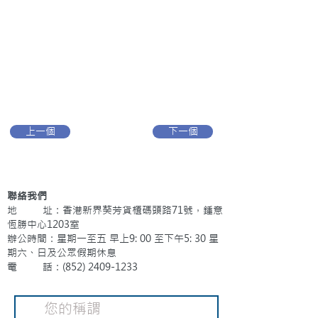
上一個
下一個
聯絡我們
地 址：香港新界葵芳貨櫃碼頭路71號，鍾意
恆勝中心1203室
辦公時間：星期一至五 早上9: 00 至下午5: 30 星
期六、日及公眾假期休息
電 話：(852)
2409-1233