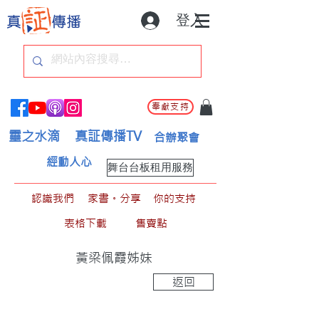
登入
奉獻支持
靈之水滴
真証傳播TV
合辦聚會
經動人心
舞台台板租用服務
認識我們
家書。分享
你的支持
表格下載
售賣點
黃梁佩霞姊妹
返回