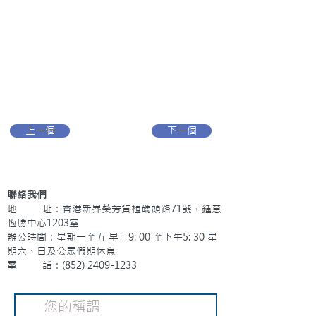
上一個
下一個
聯絡我們
地 址：香港新界葵芳貨櫃碼頭路71號，鍾意
恆勝中心1203室
辦公時間：星期一至五 早上9: 00 至下午5: 30 星
期六、日及公眾假期休息
電 話：(852)
2409-1233