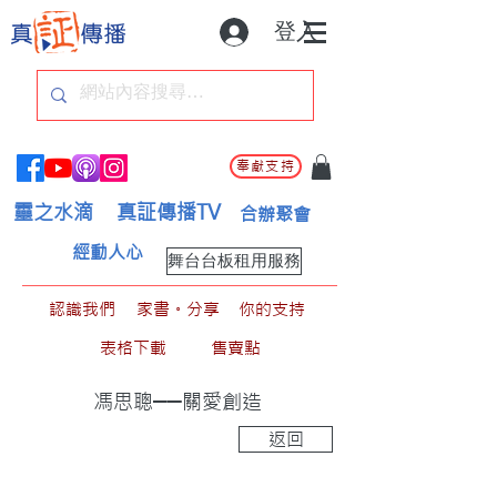
登入
奉獻支持
靈之水滴
真証傳播TV
合辦聚會
經動人心
舞台台板租用服務
認識我們
家書。分享
你的支持
表格下載
售賣點
馮思聰──關愛創造
返回