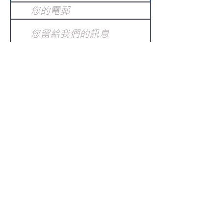
提交
訂閱電子報
：
請電郵至
或填寫訂閱電郵
info@gnci.org.hk
>
Copyright © 2021 GoodNews
Communication International Ltd 真証傳
播. All Rights Reserved