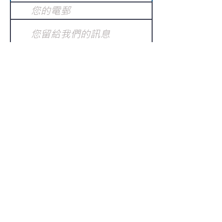
提交
訂閱電子報
：
請電郵至
或填寫訂閱電郵
info@gnci.org.hk
>
Copyright © 2021 GoodNews
Communication International Ltd 真証傳
播. All Rights Reserved