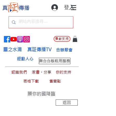
登入
奉獻支持
靈之水滴
真証傳播TV
合辦聚會
經動人心
舞台台板租用服務
認識我們
家書。分享
你的支持
表格下載
售賣點
願你的國降臨
返回