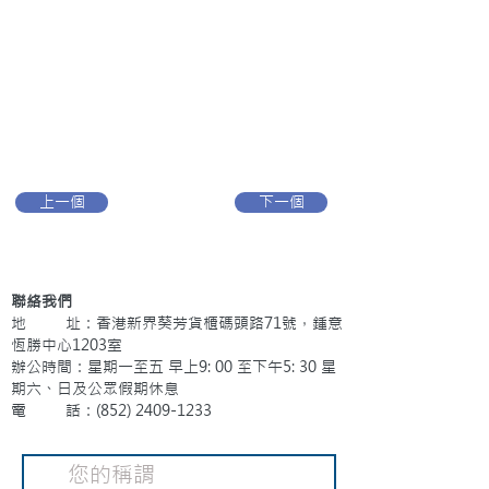
上一個
下一個
聯絡我們
地 址：香港新界葵芳貨櫃碼頭路71號，鍾意
恆勝中心1203室
辦公時間：星期一至五 早上9: 00 至下午5: 30 星
期六、日及公眾假期休息
電 話：(852)
2409-1233