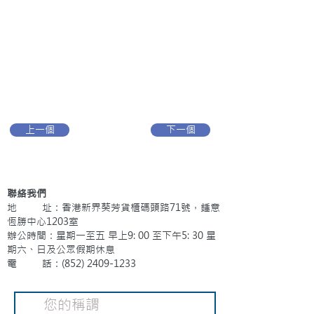
上一個
下一個
聯絡我們
地 址：香港新界葵芳貨櫃碼頭路71號，鍾意
恆勝中心1203室
辦公時間：星期一至五 早上9: 00 至下午5: 30 星
期六、日及公眾假期休息
電 話：(852)
2409-1233