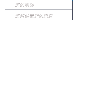
提交
訂閱電子報
：
請電郵至
或填寫訂閱電郵
info@gnci.org.hk
>
Copyright © 2021 GoodNews
Communication International Ltd 真証傳
播. All Rights Reserved