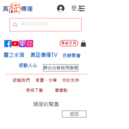
登入
奉獻支持
靈之水滴
真証傳播TV
合辦聚會
經動人心
舞台台板租用服務
認識我們
家書。分享
你的支持
表格下載
售賣點
順服的驚喜
返回