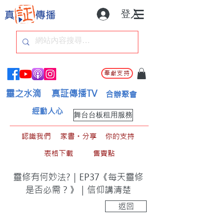
登入
奉獻支持
靈之水滴
真証傳播TV
合辦聚會
經動人心
舞台台板租用服務
認識我們
家書。分享
你的支持
表格下載
售賣點
靈修有何妙法?｜EP37《每天靈修
是否必需？》｜信仰講清楚
返回