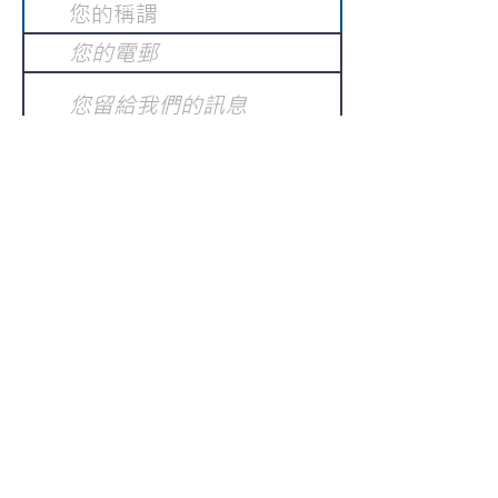
提交
訂閱電子報
：
請電郵至
或填寫訂閱電郵
info@gnci.org.hk
>
Copyright © 2021 GoodNews
Communication International Ltd 真証傳