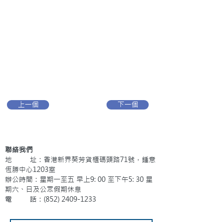
上一個
下一個
聯絡我們
地 址：香港新界葵芳貨櫃碼頭路71號，鍾意
恆勝中心1203室
辦公時間：星期一至五 早上9: 00 至下午5: 30 星
期六、日及公眾假期休息
電 話：(852)
2409-1233