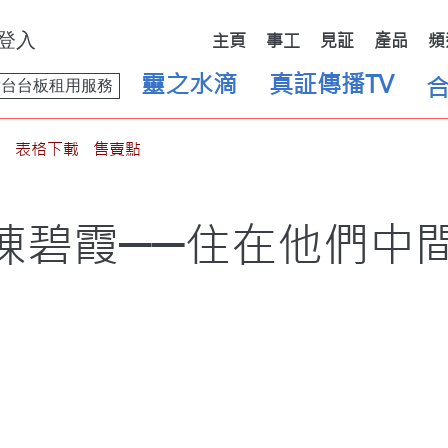
登入
主頁
事工
見証
產品
頻
靈之水滴
真証傳播TV
舞台台板租用服務
表格下載
售賣點
陳碧霞──住在他們中