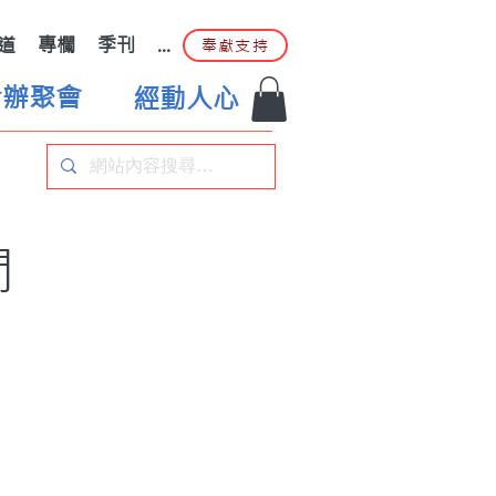
道
專欄
季刊
...
奉獻支持
合辦聚會
經動人心
間