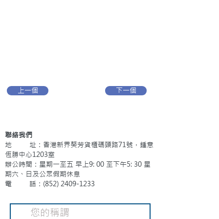
上一個
下一個
聯絡我們
地 址：香港新界葵芳貨櫃碼頭路71號，鍾意
恆勝中心1203室
辦公時間：星期一至五 早上9: 00 至下午5: 30 星
期六、日及公眾假期休息
電 話：(852)
2409-1233