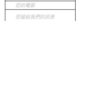
提交
訂閱電子報
：
請電郵至
或填寫訂閱電郵
info@gnci.org.hk
>
Copyright © 2021 GoodNews
Communication International Ltd 真証傳
播. All Rights Reserved