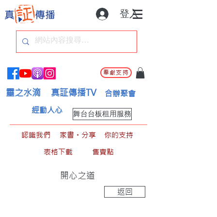
登入
奉獻支持
靈之水滴
真証傳播TV
合辦聚會
經動人心
舞台台板租用服務
認識我們
家書。分享
你的支持
表格下載
售賣點
開心之道
返回