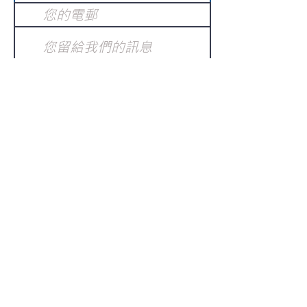
提交
訂閱電子報
：
請電郵至
或填寫訂閱電郵
info@gnci.org.hk
>
Copyright © 2021 GoodNews
Communication International Ltd 真証傳
播. All Rights Reserved