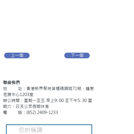
上一個
下一個
聯絡我們
地 址：香港新界葵芳貨櫃碼頭路71號，鍾意
恆勝中心1203室
辦公時間：星期一至五 早上9: 00 至下午5: 30 星
期六、日及公眾假期休息
電 話：(852)
2409-1233