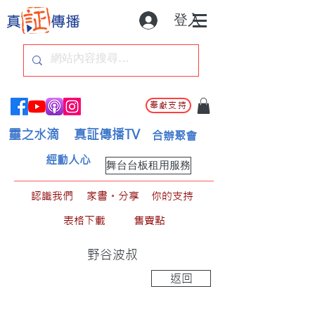
登入
奉獻支持
靈之水滴
真証傳播TV
合辦聚會
經動人心
舞台台板租用服務
認識我們
家書。分享
你的支持
表格下載
售賣點
野谷波叔
返回