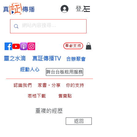
登入
奉獻支持
靈之水滴
真証傳播TV
合辦聚會
經動人心
舞台台板租用服務
認識我們
家書。分享
你的支持
表格下載
售賣點
重複的經歷
返回