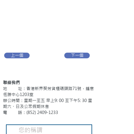
上一個
下一個
聯絡我們
地 址：香港新界葵芳貨櫃碼頭路71號，鍾意
恆勝中心1203室
辦公時間：星期一至五 早上9: 00 至下午5: 30 星
期六、日及公眾假期休息
電 話：(852)
2409-1233