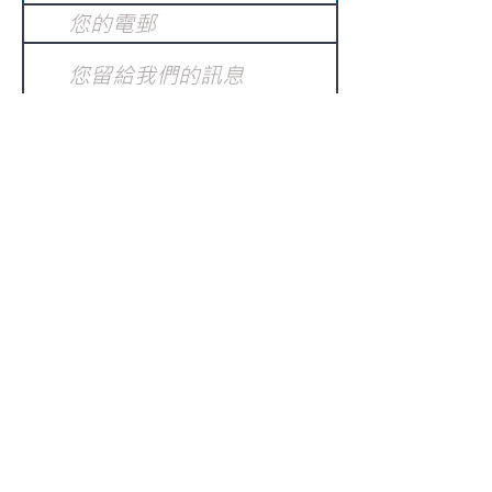
提交
訂閱電子報
：
請電郵至
或填寫訂閱電郵
info@gnci.org.hk
>
Copyright © 2021 GoodNews
Communication International Ltd 真証傳
播. All Rights Reserved