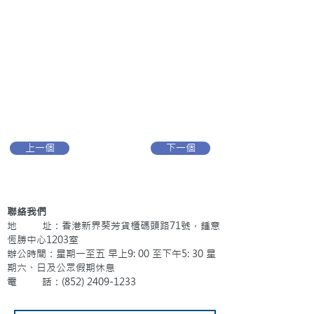
上一個
下一個
聯絡我們
地 址：香港新界葵芳貨櫃碼頭路71號，鍾意
恆勝中心1203室
辦公時間：星期一至五 早上9: 00 至下午5: 30 星
期六、日及公眾假期休息
電 話：(852)
2409-1233