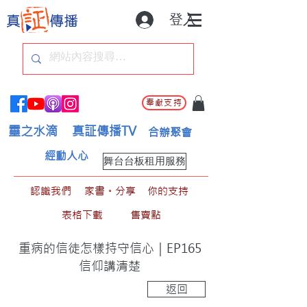
登入
奉獻支持
靈之水滴
真証傳播TV
合辦聚會
經動人心
舞台台板租用服務
認識我們
家書。分享
你的支持
表格下載
售賣點
重病的信徒怎樣持守信心｜EP165
信仰講清楚
返回