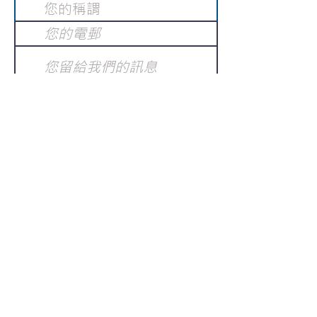
提交
訂閱電子報
：
請電郵至
或填寫訂閱電郵
info@gnci.org.hk
>
Copyright © 2021 GoodNews
Communication International Ltd 真証傳