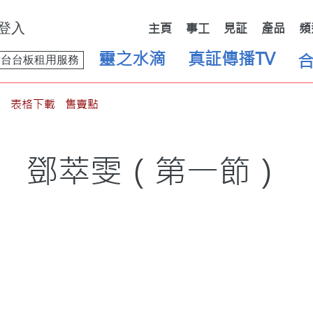
登入
主頁
事工
見証
產品
頻
靈之水滴
真証傳播TV
舞台台板租用服務
表格下載
售賣點
鄧萃雯（第一節）