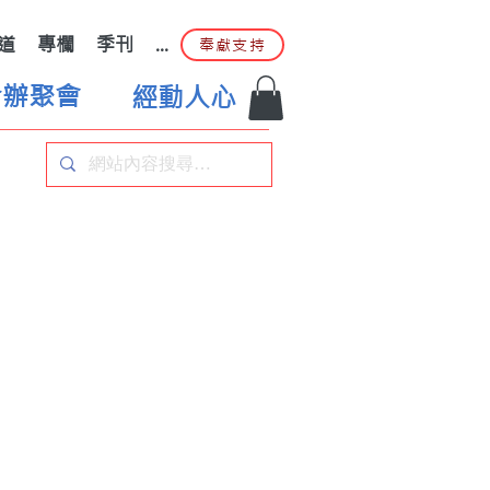
道
專欄
季刊
...
奉獻支持
合辦聚會
經動人心