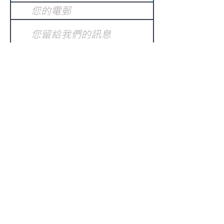
提交
訂閱電子報
：
請電郵至
或填寫訂閱電郵
info@gnci.org.hk
>
Copyright © 2021 GoodNews
Communication International Ltd 真証傳
播. All Rights Reserved