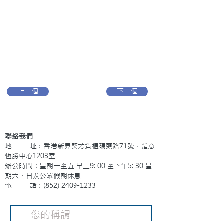
上一個
下一個
聯絡我們
地 址：香港新界葵芳貨櫃碼頭路71號，鍾意
恆勝中心1203室
辦公時間：星期一至五 早上9: 00 至下午5: 30 星
期六、日及公眾假期休息
電 話：(852)
2409-1233