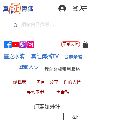
登入
奉獻支持
靈之水滴
真証傳播TV
合辦聚會
經動人心
舞台台板租用服務
認識我們
家書。分享
你的支持
表格下載
售賣點
邱麗娜姊妹
返回