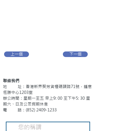
上一個
下一個
聯絡我們
地 址：香港新界葵芳貨櫃碼頭路71號，鍾意
恆勝中心1203室
辦公時間：星期一至五 早上9: 00 至下午5: 30 星
期六、日及公眾假期休息
電 話：(852)
2409-1233