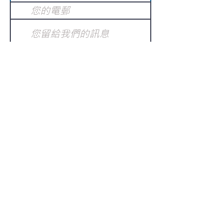
提交
訂閱電子報
：
請電郵至
或填寫訂閱電郵
info@gnci.org.hk
>
Copyright © 2021 GoodNews
Communication International Ltd 真証傳
播. All Rights Reserved