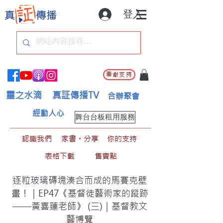
登入
奉獻支持
靈之水滴
真証傳播TV
合辦聚會
經動人心
舞台台板租用服務
認識我們
家書。分享
你的支持
表格下載
售賣點
逐粒玻璃磚塊湊合而成的馬賽克壁
畫！｜EP47《基督徒藝術家的蹤跡
——黃喜蓮老師》 (三)｜基督教文
藝博覽