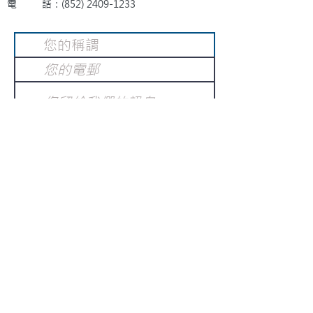
電 話：(852)
2409-1233
提交
訂閱電子報
：
請電郵至
或填寫訂閱電郵
info@gnci.org.hk
>