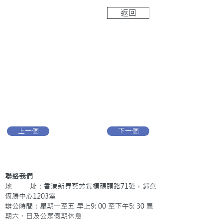
返回
上一個
下一個
聯絡我們
地 址：香港新界葵芳貨櫃碼頭路71號，鍾意
恆勝中心1203室
辦公時間：星期一至五 早上9: 00 至下午5: 30 星
期六、日及公眾假期休息