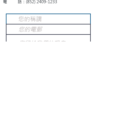
電 話：(852)
2409-1233
提交
訂閱電子報
：
請電郵至
或填寫訂閱電郵
info@gnci.org.hk
>