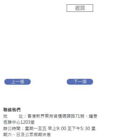
返回
上一個
下一個
聯絡我們
地 址：香港新界葵芳貨櫃碼頭路71號，鍾意
恆勝中心1203室
辦公時間：星期一至五 早上9: 00 至下午5: 30 星
期六、日及公眾假期休息