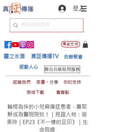
登入
奉獻支持
靈之水滴
真証傳播TV
合辦聚會
經動人心
舞台台板租用服務
認識我們
家書。分享
你的支持
表格下載
售賣點
輪椅為伴的小兒痲痺症患者，靠耶
穌成為醫院院牧！｜見證人物：容
美玲｜EP23《不一樣的足印》｜生
命院線