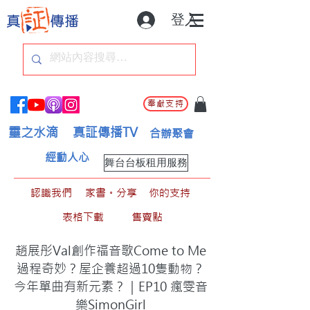
登入
奉獻支持
靈之水滴
真証傳播TV
合辦聚會
經動人心
舞台台板租用服務
認識我們
家書。分享
你的支持
表格下載
售賣點
趙展彤Val創作福音歌Come to Me
過程奇妙？屋企養超過10隻動物？
今年單曲有新元素？｜EP10 瘋雯音
樂SimonGirl