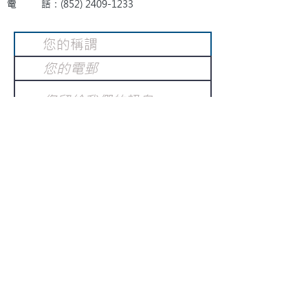
電 話：(852)
2409-1233
提交
訂閱電子報
：
請電郵至
或填寫訂閱電郵
info@gnci.org.hk
>