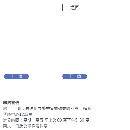
返回
上一個
下一個
聯絡我們
地 址：香港新界葵芳貨櫃碼頭路71號，鍾意
恆勝中心1203室
辦公時間：星期一至五 早上9: 00 至下午5: 30 星
期六、日及公眾假期休息