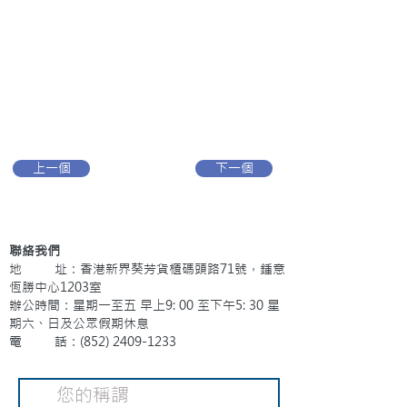
上一個
下一個
聯絡我們
地 址：香港新界葵芳貨櫃碼頭路71號，鍾意
恆勝中心1203室
辦公時間：星期一至五 早上9: 00 至下午5: 30 星
期六、日及公眾假期休息
電 話：(852)
2409-1233