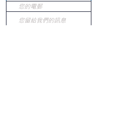
提交
訂閱電子報
：
請電郵至
或填寫訂閱電郵
info@gnci.org.hk
>
Copyright © 2021 GoodNews
Communication International Ltd 真証傳
播. All Rights Reserved