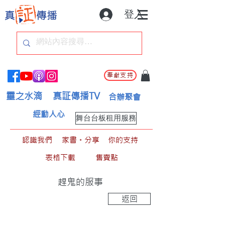
登入
奉獻支持
靈之水滴
真証傳播TV
合辦聚會
經動人心
舞台台板租用服務
認識我們
家書。分享
你的支持
表格下載
售賣點
趕鬼的服事
返回