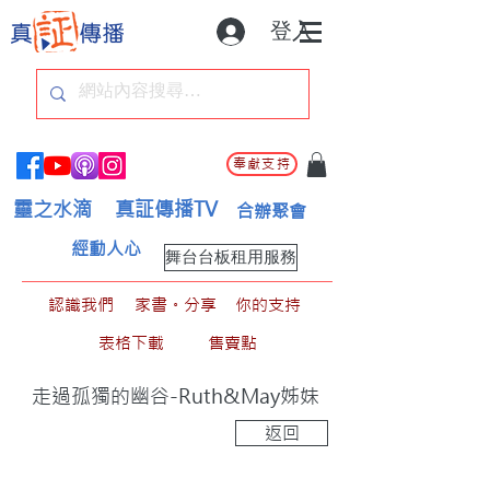
登入
奉獻支持
靈之水滴
真証傳播TV
合辦聚會
經動人心
舞台台板租用服務
認識我們
家書。分享
你的支持
表格下載
售賣點
走過孤獨的幽谷-Ruth&May姊妹
返回