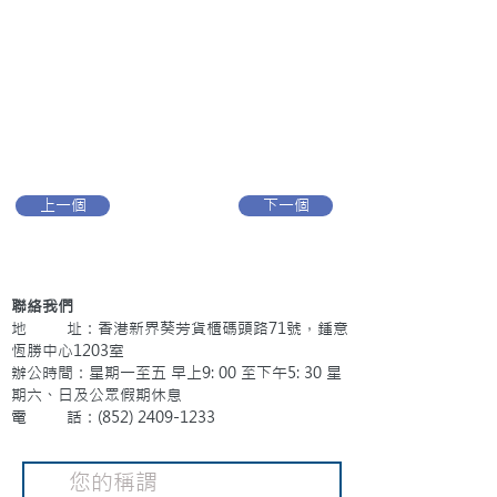
上一個
下一個
聯絡我們
地 址：香港新界葵芳貨櫃碼頭路71號，鍾意
恆勝中心1203室
辦公時間：星期一至五 早上9: 00 至下午5: 30 星
期六、日及公眾假期休息
電 話：(852)
2409-1233