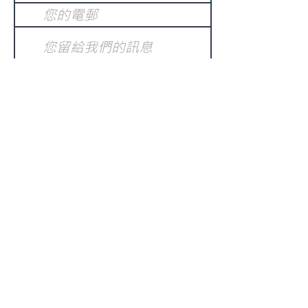
提交
訂閱電子報
：
請電郵至
或填寫訂閱電郵
info@gnci.org.hk
>
Copyright © 2021 GoodNews
Communication International Ltd 真証傳
播. All Rights Reserved