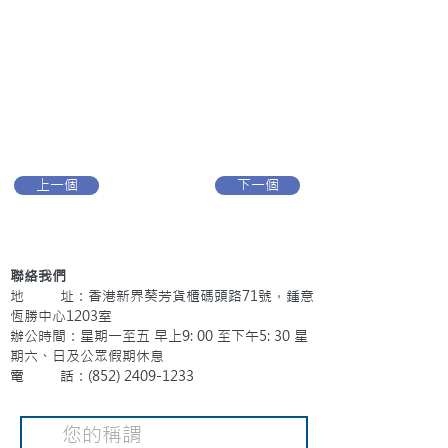
上一個
下一個
聯絡我們
地 址：香港新界葵芳貨櫃碼頭路71號，鍾意
恆勝中心1203室
辦公時間：星期一至五 早上9: 00 至下午5: 30 星
期六、日及公眾假期休息
電 話：(852)
2409-1233