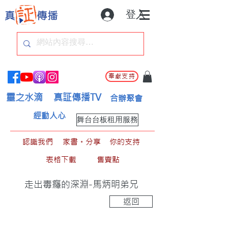
登入
奉獻支持
靈之水滴
真証傳播TV
合辦聚會
經動人心
舞台台板租用服務
認識我們
家書。分享
你的支持
表格下載
售賣點
走出毒癮的深淵-馬炳明弟兄
返回