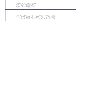
提交
訂閱電子報
：
請電郵至
或填寫訂閱電郵
info@gnci.org.hk
>
Copyright © 2021 GoodNews
Communication International Ltd 真証傳
播. All Rights Reserved