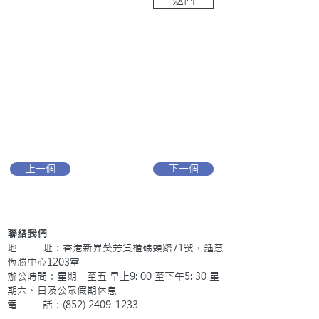
上一個
下一個
聯絡我們
地 址：香港新界葵芳貨櫃碼頭路71號，鍾意
恆勝中心1203室
辦公時間：星期一至五 早上9: 00 至下午5: 30 星
期六、日及公眾假期休息
電 話：(852)
2409-1233