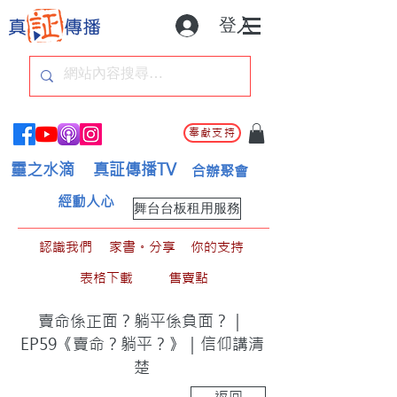
登入
奉獻支持
靈之水滴
真証傳播TV
合辦聚會
經動人心
舞台台板租用服務
認識我們
家書。分享
你的支持
表格下載
售賣點
賣命係正面？躺平係負面？｜
EP59《賣命？躺平？》｜信仰講清
楚
返回