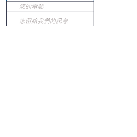
提交
訂閱電子報
：
請電郵至
或填寫訂閱電郵
info@gnci.org.hk
>
Copyright © 2021 GoodNews
Communication International Ltd 真証傳
播. All Rights Reserved