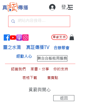
登入
奉獻支持
靈之水滴
真証傳播TV
合辦聚會
經動人心
舞台台板租用服務
認識我們
家書。分享
你的支持
表格下載
售賣點
貧窮與開心
返回