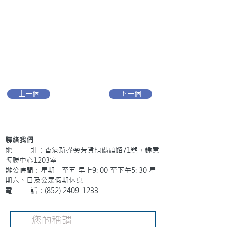
上一個
下一個
聯絡我們
地 址：香港新界葵芳貨櫃碼頭路71號，鍾意
恆勝中心1203室
辦公時間：星期一至五 早上9: 00 至下午5: 30 星
期六、日及公眾假期休息
電 話：(852)
2409-1233