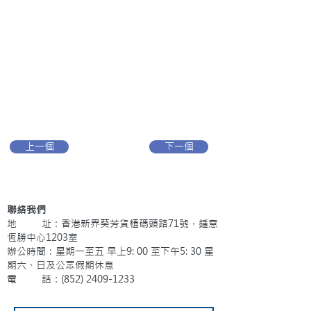
上一個
下一個
聯絡我們
地 址：香港新界葵芳貨櫃碼頭路71號，鍾意
恆勝中心1203室
辦公時間：星期一至五 早上9: 00 至下午5: 30 星
期六、日及公眾假期休息
電 話：(852)
2409-1233