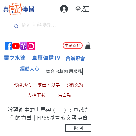
登入
奉獻支持
靈之水滴
真証傳播TV
合辦聚會
經動人心
舞台台板租用服務
認識我們
家書。分享
你的支持
表格下載
售賣點
論藝術中的世界觀（一）：真誠創
作的力量｜EP85基督教文藝博覽
返回