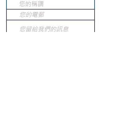
提交
訂閱電子報
：
請電郵至
或填寫訂閱電郵
info@gnci.org.hk
>
Copyright © 2021 GoodNews
Communication International Ltd 真証傳