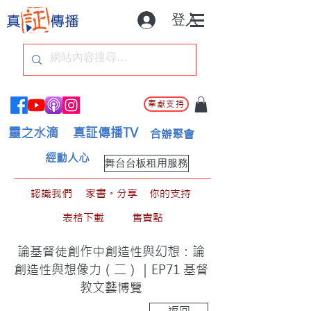
登入
奉獻支持
靈之水滴
真証傳播TV
合辦聚會
經動人心
舞台台板租用服務
認識我們
家書。分享
你的支持
表格下載
售賣點
論基督徒創作中創造性與幻想：論
創造性與想像力（二）｜EP71 基督
教文藝博覽
返回