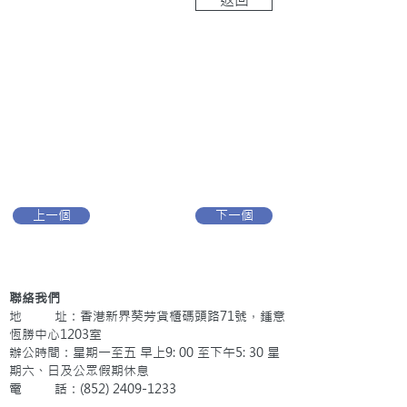
上一個
下一個
聯絡我們
地 址：香港新界葵芳貨櫃碼頭路71號，鍾意
恆勝中心1203室
辦公時間：星期一至五 早上9: 00 至下午5: 30 星
期六、日及公眾假期休息
電 話：(852)
2409-1233