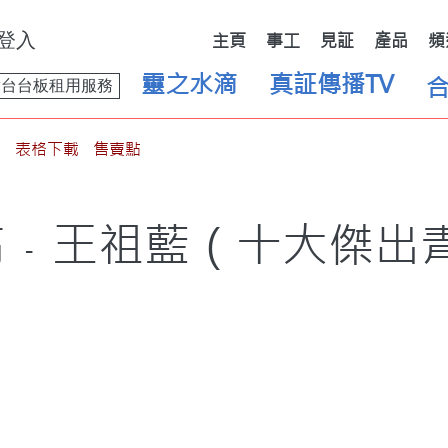
登入
主頁
事工
見証
產品
頻
靈之水滴
真証傳播TV
舞台台板租用服務
表格下載
售賣點
﹣王祖藍（十大傑出青