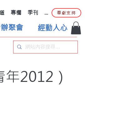
道
專欄
季刊
...
奉獻支持
合辦聚會
經動人心
年2012）