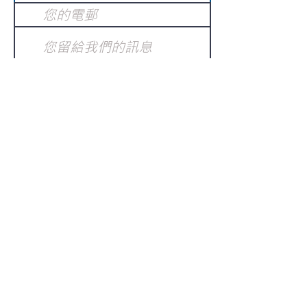
提交
訂閱電子報
：
請電郵至
或填寫訂閱電郵
info@gnci.org.hk
>
Copyright © 2021 GoodNews
Communication International Ltd 真証傳
播. All Rights Reserved