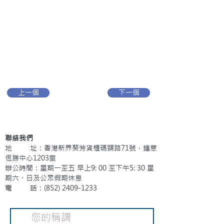
上一個
下一個
聯絡我們
地 址：香港新界葵芳貨櫃碼頭路71號，鍾意
恆勝中心1203室
辦公時間：星期一至五 早上9: 00 至下午5: 30 星
期六、日及公眾假期休息
電 話：(852)
2409-1233