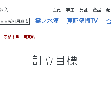
登入
主頁
事工
見証
產品
頻
靈之水滴
真証傳播TV
舞台台板租用服務
表格下載
售賣點
訂立目標