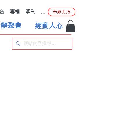
道
專欄
季刊
...
奉獻支持
合辦聚會
經動人心