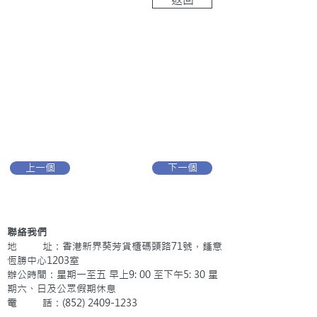
上一個
下一個
聯絡我們
地 址：香港新界葵芳貨櫃碼頭路71號，鍾意
恆勝中心1203室
辦公時間：星期一至五 早上9: 00 至下午5: 30 星
期六、日及公眾假期休息
電 話：(852)
2409-1233