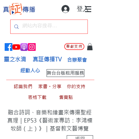
登入
奉獻支持
靈之水滴
真証傳播TV
合辦聚會
經動人心
舞台台板租用服務
認識我們
家書。分享
你的支持
表格下載
售賣點
融合詩詞、音樂和繪畫來傳揚聖經
真理｜EP53《藝術家專訪：李鴻標
牧師（上）》｜基督教文藝博覽
返回