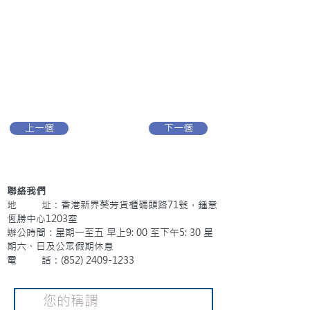
上一個
下一個
聯絡我們
地 址：香港新界葵芳貨櫃碼頭路71號，鍾意
恆勝中心1203室
辦公時間：星期一至五 早上9: 00 至下午5: 30 星
期六、日及公眾假期休息
電 話：(852)
2409-1233