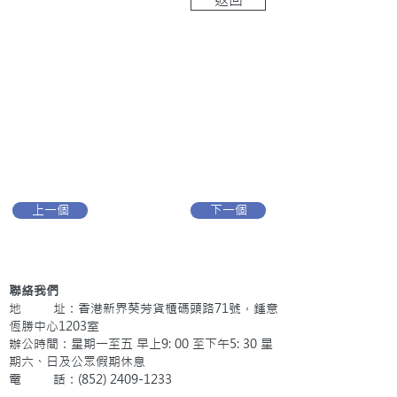
上一個
下一個
聯絡我們
地 址：香港新界葵芳貨櫃碼頭路71號，鍾意
恆勝中心1203室
辦公時間：星期一至五 早上9: 00 至下午5: 30 星
期六、日及公眾假期休息
電 話：(852)
2409-1233