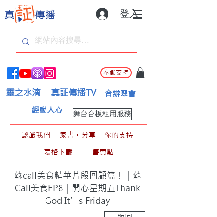
登入
奉獻支持
靈之水滴
真証傳播TV
合辦聚會
經動人心
舞台台板租用服務
認識我們
家書。分享
你的支持
表格下載
售賣點
蘇call美食精華片段回顧篇！｜蘇
Call美食EP8｜開心星期五Thank
God It’s Friday
返回