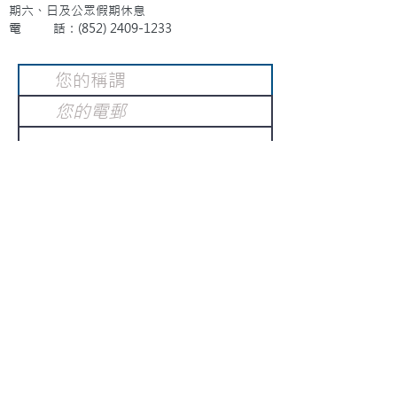
期六、日及公眾假期休息
電 話：(852)
2409-1233
提交
訂閱電子報
：
請電郵至
或填寫訂閱電郵
info@gnci.org.hk
>