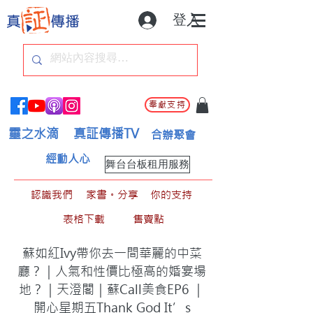
登入
奉獻支持
靈之水滴
真証傳播TV
合辦聚會
經動人心
舞台台板租用服務
認識我們
家書。分享
你的支持
表格下載
售賣點
蘇如紅Ivy帶你去一間華麗的中菜
廳？｜人氣和性價比極高的婚宴場
地？｜天澄閣｜蘇Call美食EP6 ｜
開心星期五Thank God It’s