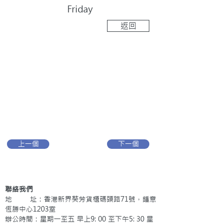
Friday
返回
上一個
下一個
聯絡我們
地 址：香港新界葵芳貨櫃碼頭路71號，鍾意
恆勝中心1203室
辦公時間：星期一至五 早上9: 00 至下午5: 30 星