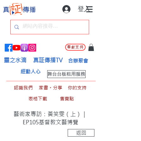
登入
奉獻支持
靈之水滴
真証傳播TV
合辦聚會
經動人心
舞台台板租用服務
認識我們
家書。分享
你的支持
表格下載
售賣點
藝術家專訪：黃笑雯（上）｜
EP105基督教文藝博覽
返回