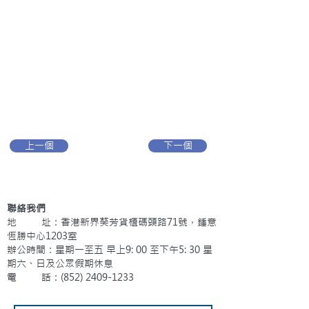
上一個
下一個
聯絡我們
地 址：香港新界葵芳貨櫃碼頭路71號，鍾意
恆勝中心1203室
辦公時間：星期一至五 早上9: 00 至下午5: 30 星
期六、日及公眾假期休息
電 話：(852)
2409-1233