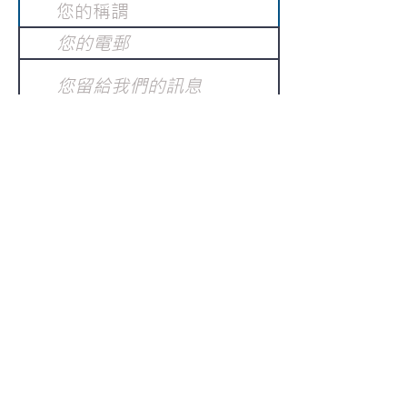
提交
訂閱電子報
：
請電郵至
或填寫訂閱電郵
info@gnci.org.hk
>
Copyright © 2021 GoodNews
Communication International Ltd 真証傳