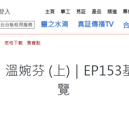
登入
主頁
事工
見証
產品
頻道
專
靈之水滴
真証傳播TV
舞台台板租用服務
表格下載
售賣點
溫婉芬 (上)｜EP15
覽