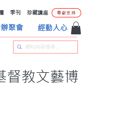
欄
季刊
珍藏講座
奉獻支持
合辦聚會
經動人心
3基督教文藝博