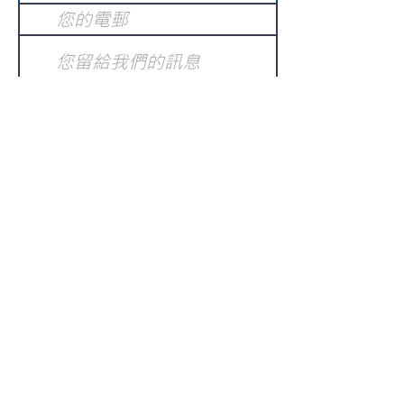
提交
訂閱電子報
：
請電郵至
或填寫訂閱電郵
info@gnci.org.hk
>
Copyright © 2021 GoodNews
Communication International Ltd 真証傳
播. All Rights Reserved