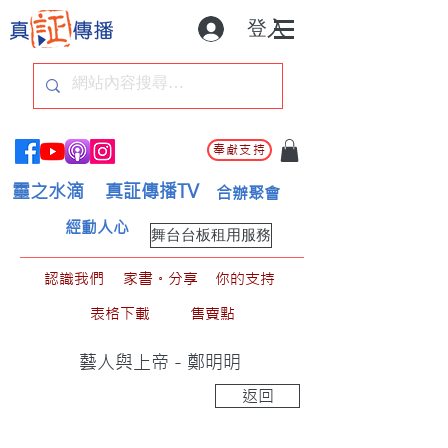
登入
奉獻支持
靈之水滴
真証傳播TV
合辦聚會
經動人心
舞台台板租用服務
認識我們
家書。分享
你的支持
表格下載
售賣點
藝人與上帝 - 鄭明明
返回