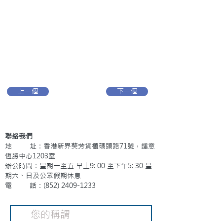
上一個
下一個
聯絡我們
地 址：香港新界葵芳貨櫃碼頭路71號，鍾意
恆勝中心1203室
辦公時間：星期一至五 早上9: 00 至下午5: 30 星
期六、日及公眾假期休息
電 話：(852)
2409-1233