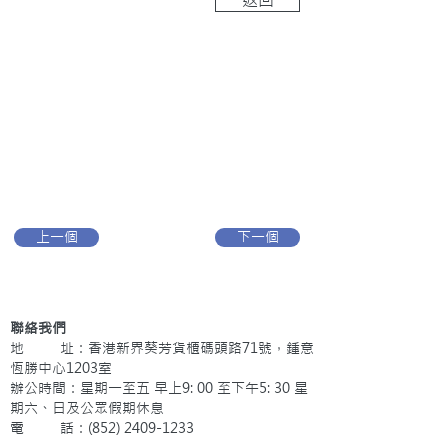
上一個
下一個
聯絡我們
地 址：香港新界葵芳貨櫃碼頭路71號，鍾意
恆勝中心1203室
辦公時間：星期一至五 早上9: 00 至下午5: 30 星
期六、日及公眾假期休息
電 話：(852)
2409-1233