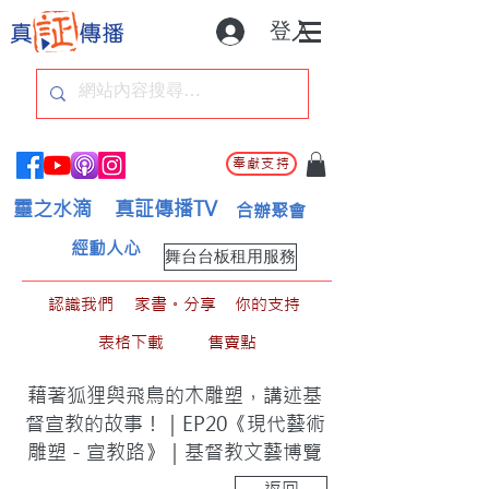
登入
奉獻支持
靈之水滴
真証傳播TV
合辦聚會
經動人心
舞台台板租用服務
認識我們
家書。分享
你的支持
表格下載
售賣點
藉著狐狸與飛鳥的木雕塑，講述基
督宣教的故事！｜EP20《現代藝術
雕塑－宣教路》｜基督教文藝博覽
返回