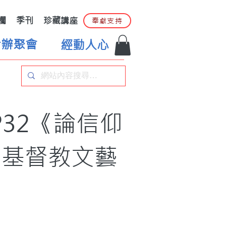
欄
季刊
珍藏講座
奉獻支持
合辦聚會
經動人心
P32《論信仰
｜基督教文藝