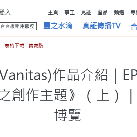
登入
主頁
事工
見証
產品
頻道
專
靈之水滴
真証傳播TV
舞台台板租用服務
表格下載
售賣點
anitas)作品介紹｜E
之創作主題》（上）
博覽