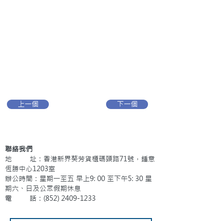
上一個
下一個
聯絡我們
地 址：香港新界葵芳貨櫃碼頭路71號，鍾意
恆勝中心1203室
辦公時間：星期一至五 早上9: 00 至下午5: 30 星
期六、日及公眾假期休息
電 話：(852)
2409-1233