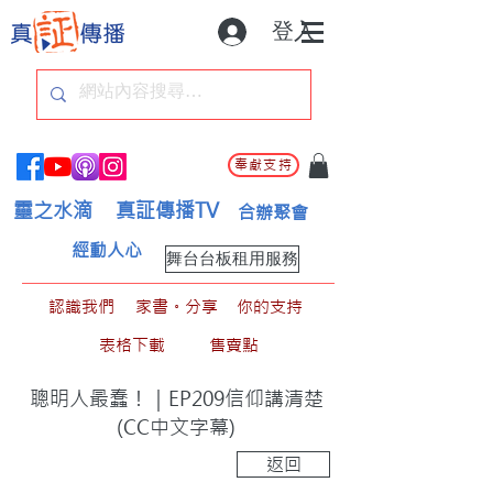
登入
奉獻支持
靈之水滴
真証傳播TV
合辦聚會
經動人心
舞台台板租用服務
認識我們
家書。分享
你的支持
表格下載
售賣點
聰明人最蠢！｜EP209信仰講清楚
(CC中文字幕)
返回