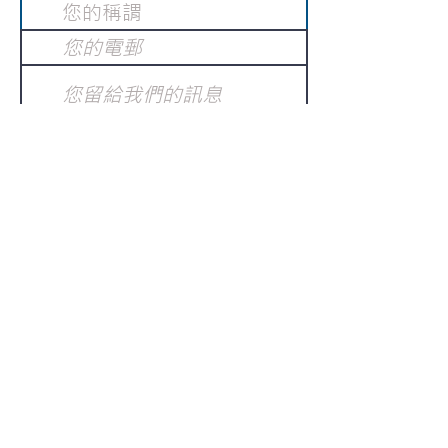
提交
訂閱電子報
：
請電郵至
或填寫訂閱電郵
info@gnci.org.hk
>
Copyright © 2021 GoodNews
Communication International Ltd 真証傳